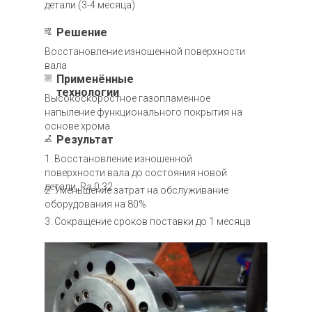
детали (3-4 месяца)
Решение
Восстановление изношенной поверхности
вала
Применённые
технологии
Высокоскоростное газопламенное
напыление функционального покрытия на
основе хрома
Результат
1. Восстановление изношенной
поверхности вала до состояния новой
детали, Ra 0,32
2. Уменьшение затрат на обслуживание
оборудования на 80%
3. Сокращение сроков поставки до 1 месяца