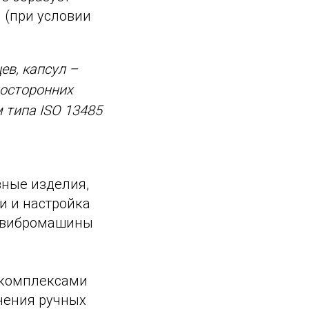
 (при условии
ев, капсул –
посторонних
 типа ISO 13485
зные изделия,
и и настройка
а вибромашины
 комплексами
нения ручных