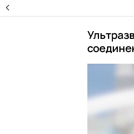
Ультразв
соединен