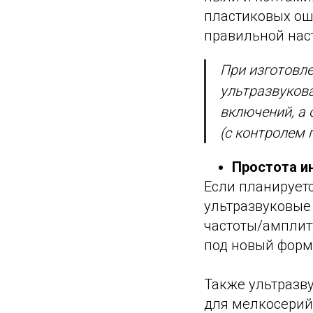
пластиковых ошм
правильной нас
При изготовле
ультразвукова
включений, а 
(с контролем 
Простота ин
Если планирует
ультразвуковые 
частоты/амплит
под новый форм
Также ультразв
для мелкосерий