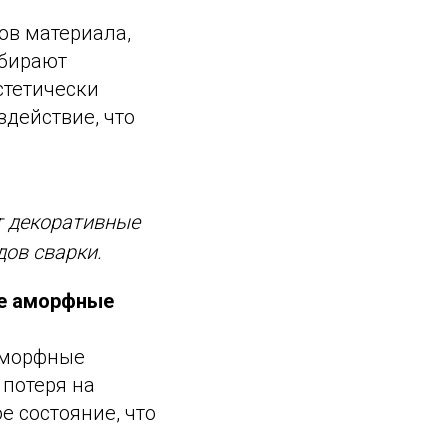
ов материала,
ыбирают
стетически
здействие, что
т декоративные
дов сварки.
ие аморфные
 аморфные
 потеря на
е состояние, что