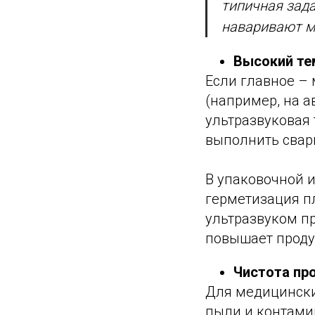
типичная зада
наваривают ме
Высокий те
Если главное –
(например, на а
ультразвуковая 
выполнить сварк
В упаковочной и
герметизация п
ультразвуком п
повышает проду
Чистота пр
Для медицинских
пыли и контамин