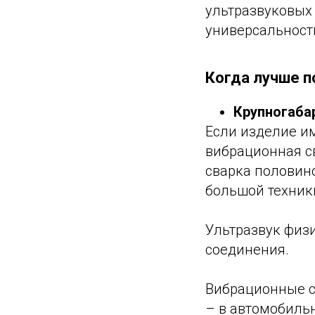
ультразвуковых 
универсальности
Когда лучше п
Крупногаба
Если изделие и
вибрационная с
сварка половино
большой техник
Ультразвук физ
соединения.
Вибрационные с
– в автомобиль