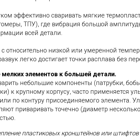
уком эффективно сваривать мягкие термоплас
томеры, ТПУ), где вибрация большой амплитуд
ормации всей детали.
 с относительно низкой или умеренной темпер
азвук легко достигает точки расплава без пер
 мелких элементов к большей детали.
варить небольшие компоненты (патрубки, боб
и) к крупному корпусу, часто применяется ул
 или по контуру присоединяемого элемента. У
ляют приваривать точечно (диаметр нескольк
стью.
епление пластиковых кронштейнов или штифтов 