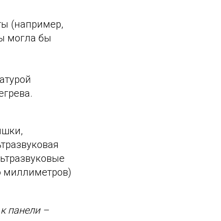
ты (например,
ы могла бы
атурой
егрева.
ышки,
ьтразвуковая
льтразвуковые
о миллиметров)
к панели –