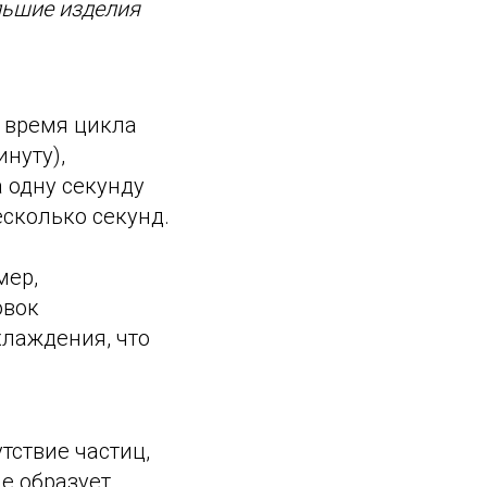
льшие изделия
 время цикла
нуту),
 одну секунду
есколько секунд.
мер,
овок
хлаждения, что
тствие частиц,
е образует