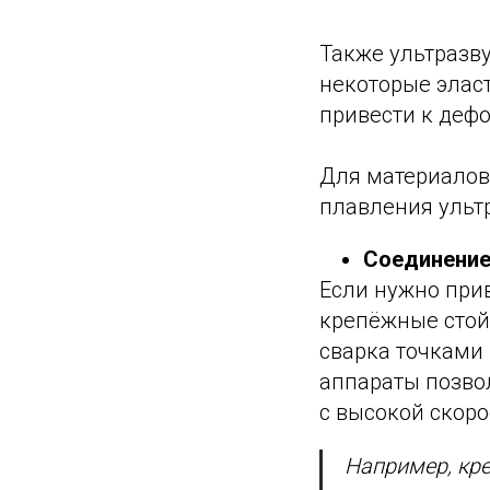
Также ультразв
некоторые элас
привести к деф
Для материалов
плавления ультр
Соединение
Если нужно при
крепёжные стойк
сварка точками
аппараты позво
с высокой скоро
Например, кр