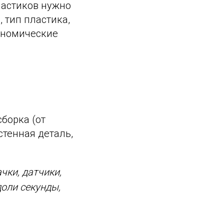
ластиков нужно
 тип пластика,
кономические
борка (от
стенная деталь,
чки, датчики,
доли секунды,