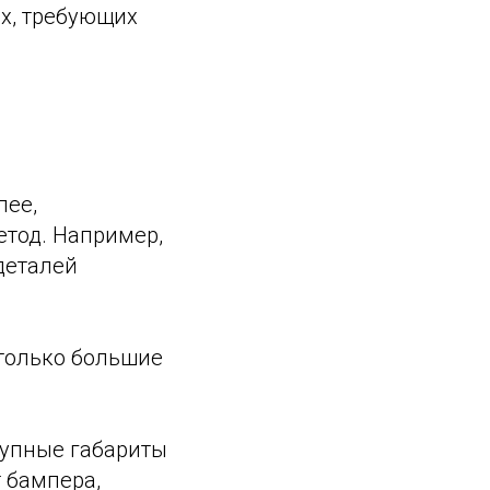
ях, требующих
лее,
тод. Например,
деталей
столько большие
рупные габариты
 бампера,