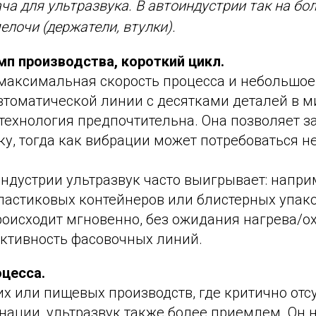
ча для ультразвука. В автоиндустрии так на бо
лочи (держатели, втулки).
мп производства, короткий цикл.
 максимальная скорость процесса и небольшое
втоматической линии с десятками деталей в ми
технология предпочтительна. Она позволяет за
у, тогда как вибрации может потребоваться н
ндустрии ультразвук часто выигрывает: напри
ластиковых контейнеров или блистерных упак
роисходит мгновенно, без ожидания нагрева/о
ктивность фасовочных линий.
оцесса.
 или пищевых производств, где критично отсу
ации, ультразвук также более приемлем. Он н